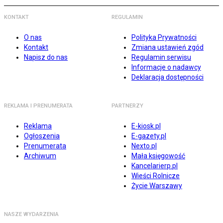
KONTAKT
REGULAMIN
O nas
Polityka Prywatności
Kontakt
Zmiana ustawień zgód
Napisz do nas
Regulamin serwisu
Informacje o nadawcy
Deklaracja dostępności
REKLAMA I PRENUMERATA
PARTNERZY
Reklama
E-kiosk.pl
Ogłoszenia
E-gazety.pl
Prenumerata
Nexto.pl
Archiwum
Mała księgowość
Kancelarierp.pl
Wieści Rolnicze
Życie Warszawy
NASZE WYDARZENIA