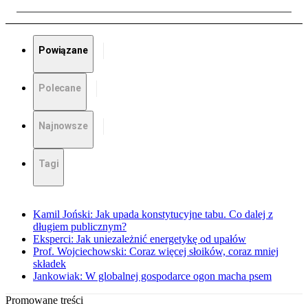
Powiązane
Polecane
Najnowsze
Tagi
Kamil Joński: Jak upada konstytucyjne tabu. Co dalej z
długiem publicznym?
Eksperci: Jak uniezależnić energetykę od upałów
Prof. Wojciechowski: Coraz więcej słoików, coraz mniej
składek
Jankowiak: W globalnej gospodarce ogon macha psem
Promowane treści