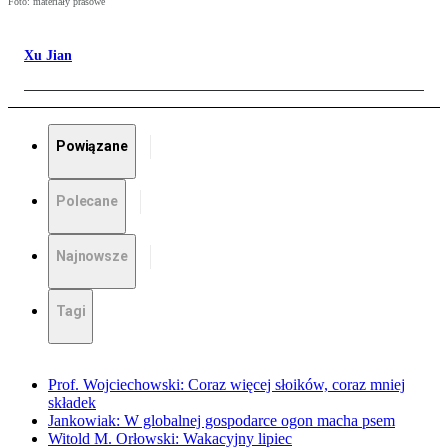
Foto: materiały prasowe
Xu Jian
Powiązane
Polecane
Najnowsze
Tagi
Prof. Wojciechowski: Coraz więcej słoików, coraz mniej
składek
Jankowiak: W globalnej gospodarce ogon macha psem
Witold M. Orłowski: Wakacyjny lipiec