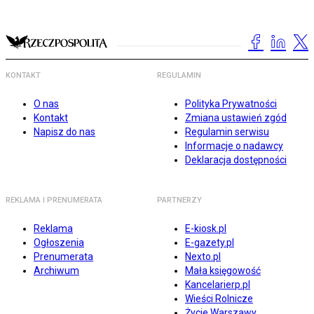
KONTAKT
REGULAMIN
O nas
Polityka Prywatności
Kontakt
Zmiana ustawień zgód
Napisz do nas
Regulamin serwisu
Informacje o nadawcy
Deklaracja dostępności
REKLAMA I PRENUMERATA
PARTNERZY
Reklama
E-kiosk.pl
Ogłoszenia
E-gazety.pl
Prenumerata
Nexto.pl
Archiwum
Mała księgowość
Kancelarierp.pl
Wieści Rolnicze
Życie Warszawy