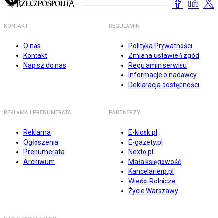
KONTAKT
REGULAMIN
O nas
Polityka Prywatności
Kontakt
Zmiana ustawień zgód
Napisz do nas
Regulamin serwisu
Informacje o nadawcy
Deklaracja dostępności
REKLAMA I PRENUMERATA
PARTNERZY
Reklama
E-kiosk.pl
Ogłoszenia
E-gazety.pl
Prenumerata
Nexto.pl
Archiwum
Mała księgowość
Kancelarierp.pl
Wieści Rolnicze
Życie Warszawy