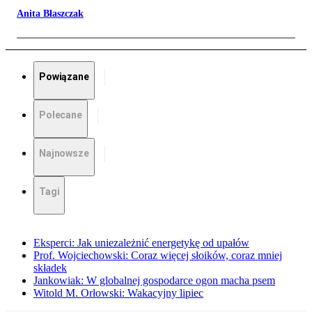
Anita Błaszczak
Powiązane
Polecane
Najnowsze
Tagi
Eksperci: Jak uniezależnić energetykę od upałów
Prof. Wojciechowski: Coraz więcej słoików, coraz mniej
składek
Jankowiak: W globalnej gospodarce ogon macha psem
Witold M. Orłowski: Wakacyjny lipiec