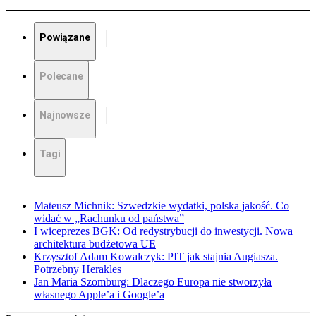
Powiązane
Polecane
Najnowsze
Tagi
Mateusz Michnik: Szwedzkie wydatki, polska jakość. Co
widać w „Rachunku od państwa”
I wiceprezes BGK: Od redystrybucji do inwestycji. Nowa
architektura budżetowa UE
Krzysztof Adam Kowalczyk: PIT jak stajnia Augiasza.
Potrzebny Herakles
Jan Maria Szomburg: Dlaczego Europa nie stworzyła
własnego Apple’a i Google’a