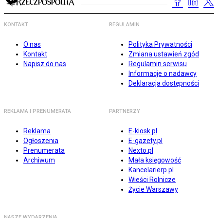
KONTAKT
REGULAMIN
O nas
Polityka Prywatności
Kontakt
Zmiana ustawień zgód
Napisz do nas
Regulamin serwisu
Informacje o nadawcy
Deklaracja dostępności
REKLAMA I PRENUMERATA
PARTNERZY
Reklama
E-kiosk.pl
Ogłoszenia
E-gazety.pl
Prenumerata
Nexto.pl
Archiwum
Mała księgowość
Kancelarierp.pl
Wieści Rolnicze
Życie Warszawy
NASZE WYDARZENIA