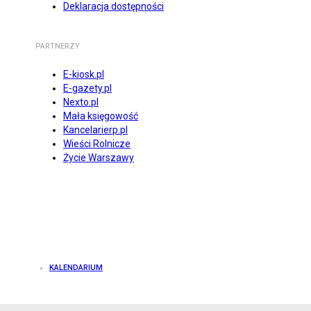
Deklaracja dostępności
PARTNERZY
E-kiosk.pl
E-gazety.pl
Nexto.pl
Mała księgowość
Kancelarierp.pl
Wieści Rolnicze
Życie Warszawy
KALENDARIUM