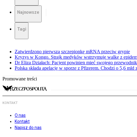
Najnowsze
Tagi
Zatwierdzono pierwszą szczepionkę mRNA przeciw grypie
Kryzys w Kongo. Strajk medyków wstrzymuje walkę z epidemi
Dr Eliza Działach: Pacjent powinien mieć swojego przewodnik
Polska składa apelację w sporze z Pfizerem. Chodzi o 5,6 mld z
Promowane treści
KONTAKT
O nas
Kontakt
Napisz do nas