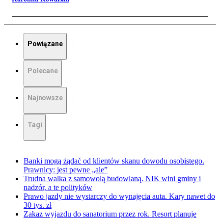
Powiązane
Polecane
Najnowsze
Tagi
Banki mogą żądać od klientów skanu dowodu osobistego.
Prawnicy: jest pewne „ale”
Trudna walka z samowolą budowlaną. NIK wini gminy i
nadzór, a te polityków
Prawo jazdy nie wystarczy do wynajęcia auta. Kary nawet do
30 tys. zł
Zakaz wyjazdu do sanatorium przez rok. Resort planuje