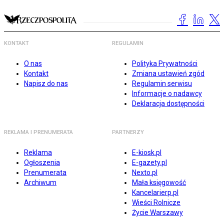
KONTAKT
REGULAMIN
O nas
Polityka Prywatności
Kontakt
Zmiana ustawień zgód
Napisz do nas
Regulamin serwisu
Informacje o nadawcy
Deklaracja dostępności
REKLAMA I PRENUMERATA
PARTNERZY
Reklama
E-kiosk.pl
Ogłoszenia
E-gazety.pl
Prenumerata
Nexto.pl
Archiwum
Mała księgowość
Kancelarierp.pl
Wieści Rolnicze
Życie Warszawy