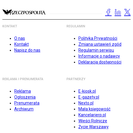
KONTAKT
REGULAMIN
O nas
Polityka Prywatności
Kontakt
Zmiana ustawień zgód
Napisz do nas
Regulamin serwisu
Informacje o nadawcy
Deklaracja dostępności
REKLAMA I PRENUMERATA
PARTNERZY
Reklama
E-kiosk.pl
Ogłoszenia
E-gazety.pl
Prenumerata
Nexto.pl
Archiwum
Mała księgowość
Kancelarierp.pl
Wieści Rolnicze
Życie Warszawy