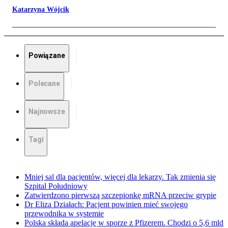
Katarzyna Wójcik
Powiązane
Polecane
Najnowsze
Tagi
Mniej sal dla pacjentów, więcej dla lekarzy. Tak zmienia się
Szpital Południowy
Zatwierdzono pierwszą szczepionkę mRNA przeciw grypie
Dr Eliza Działach: Pacjent powinien mieć swojego
przewodnika w systemie
Polska składa apelację w sporze z Pfizerem. Chodzi o 5,6 mld