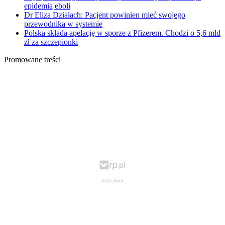
epidemią eboli
Dr Eliza Działach: Pacjent powinien mieć swojego
przewodnika w systemie
Polska składa apelację w sporze z Pfizerem. Chodzi o 5,6 mld
zł za szczepionki
Promowane treści