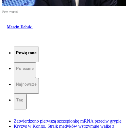
Foto: tv.rp.pl
Marcin Dobski
Powiązane
Polecane
Najnowsze
Tagi
Zatwierdzono pierwszą szczepionkę mRNA przeciw grypie
Kryzys w Kongo. Strajk medyków wstrzymuje walkę z