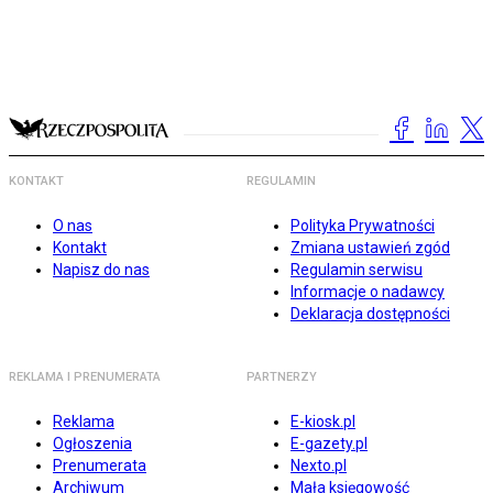
KONTAKT
REGULAMIN
O nas
Polityka Prywatności
Kontakt
Zmiana ustawień zgód
Napisz do nas
Regulamin serwisu
Informacje o nadawcy
Deklaracja dostępności
REKLAMA I PRENUMERATA
PARTNERZY
Reklama
E-kiosk.pl
Ogłoszenia
E-gazety.pl
Prenumerata
Nexto.pl
Archiwum
Mała księgowość