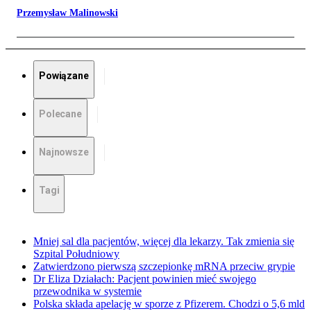
Przemysław Malinowski
Powiązane
Polecane
Najnowsze
Tagi
Mniej sal dla pacjentów, więcej dla lekarzy. Tak zmienia się
Szpital Południowy
Zatwierdzono pierwszą szczepionkę mRNA przeciw grypie
Dr Eliza Działach: Pacjent powinien mieć swojego
przewodnika w systemie
Polska składa apelację w sporze z Pfizerem. Chodzi o 5,6 mld