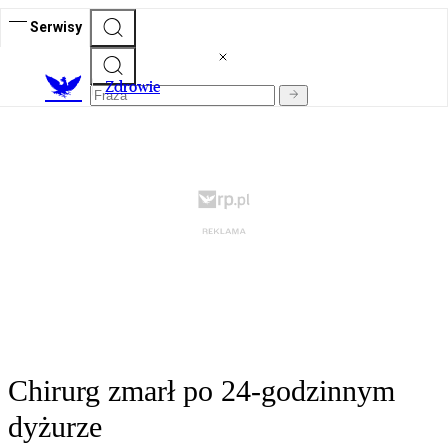
Serwisy
Z
drowie
Chirurg zmarł po 24-godzinnym
dyżurze