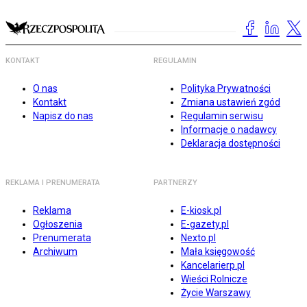
KONTAKT
REGULAMIN
O nas
Polityka Prywatności
Kontakt
Zmiana ustawień zgód
Napisz do nas
Regulamin serwisu
Informacje o nadawcy
Deklaracja dostępności
REKLAMA I PRENUMERATA
PARTNERZY
Reklama
E-kiosk.pl
Ogłoszenia
E-gazety.pl
Prenumerata
Nexto.pl
Archiwum
Mała księgowość
Kancelarierp.pl
Wieści Rolnicze
Życie Warszawy