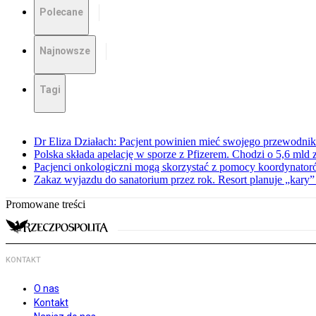
Polecane
Najnowsze
Tagi
Dr Eliza Działach: Pacjent powinien mieć swojego przewodnik
Polska składa apelację w sporze z Pfizerem. Chodzi o 5,6 mld z
Pacjenci onkologiczni mogą skorzystać z pomocy koordynatoró
Zakaz wyjazdu do sanatorium przez rok. Resort planuje „kary”
Promowane treści
KONTAKT
O nas
Kontakt