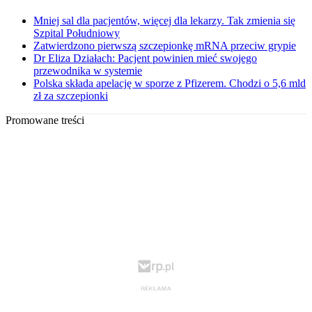
Mniej sal dla pacjentów, więcej dla lekarzy. Tak zmienia się
Szpital Południowy
Zatwierdzono pierwszą szczepionkę mRNA przeciw grypie
Dr Eliza Działach: Pacjent powinien mieć swojego
przewodnika w systemie
Polska składa apelację w sporze z Pfizerem. Chodzi o 5,6 mld
zł za szczepionki
Promowane treści