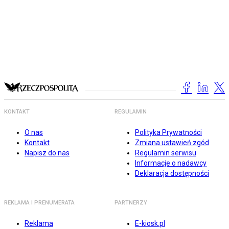
KONTAKT
REGULAMIN
O nas
Polityka Prywatności
Kontakt
Zmiana ustawień zgód
Napisz do nas
Regulamin serwisu
Informacje o nadawcy
Deklaracja dostępności
REKLAMA I PRENUMERATA
PARTNERZY
Reklama
E-kiosk.pl