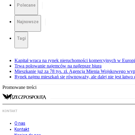
Polecane
Najnowsze
Tagi
Kapitał wraca na rynek nieruchomości komercyjnych w Europ
Trwa polowanie najemców na najlepsze biura
Mieszkanie już za 78 tys. zł. Agencja Mienia Wojskowego wyp
Rynek najmu mieszkań się równoważy, ale dalej nie jest łatwo
Promowane treści
KONTAKT
O nas
Kontakt