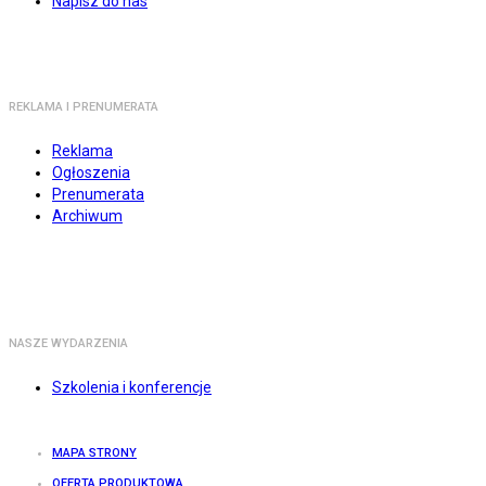
Napisz do nas
REKLAMA I PRENUMERATA
Reklama
Ogłoszenia
Prenumerata
Archiwum
NASZE WYDARZENIA
Szkolenia i konferencje
MAPA STRONY
OFERTA PRODUKTOWA