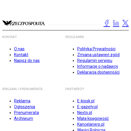
KONTAKT
REGULAMIN
O nas
Polityka Prywatności
Kontakt
Zmiana ustawień zgód
Napisz do nas
Regulamin serwisu
Informacje o nadawcy
Deklaracja dostępności
REKLAMA I PRENUMERATA
PARTNERZY
Reklama
E-kiosk.pl
Ogłoszenia
E-gazety.pl
Prenumerata
Nexto.pl
Archiwum
Mała księgowość
Kancelarierp.pl
Wieści Rolnicze