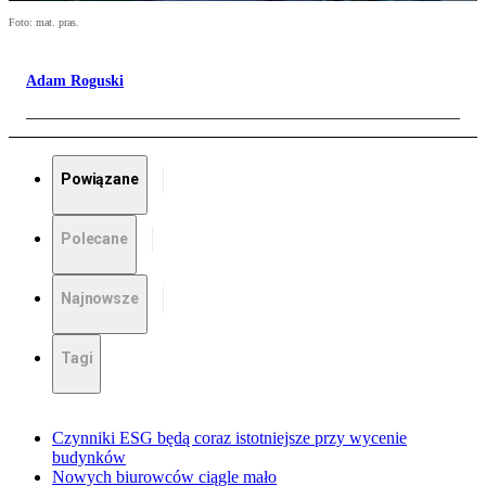
Foto: mat. pras.
Adam Roguski
Powiązane
Polecane
Najnowsze
Tagi
Czynniki ESG będą coraz istotniejsze przy wycenie
budynków
Nowych biurowców ciągle mało