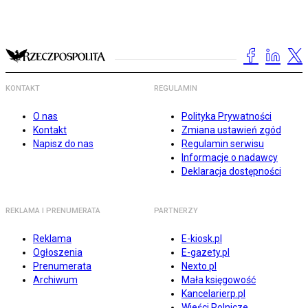
KONTAKT
REGULAMIN
O nas
Polityka Prywatności
Kontakt
Zmiana ustawień zgód
Napisz do nas
Regulamin serwisu
Informacje o nadawcy
Deklaracja dostępności
REKLAMA I PRENUMERATA
PARTNERZY
Reklama
E-kiosk.pl
Ogłoszenia
E-gazety.pl
Prenumerata
Nexto.pl
Archiwum
Mała księgowość
Kancelarierp.pl
Wieści Rolnicze