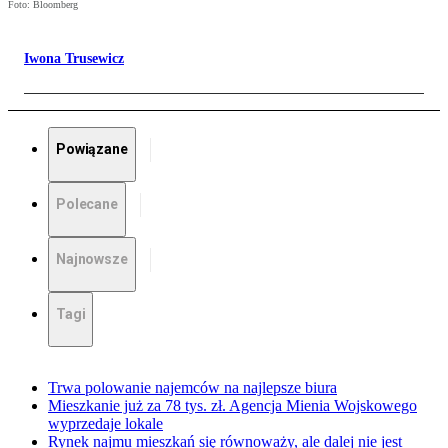
Foto: Bloomberg
Iwona Trusewicz
Powiązane
Polecane
Najnowsze
Tagi
Trwa polowanie najemców na najlepsze biura
Mieszkanie już za 78 tys. zł. Agencja Mienia Wojskowego
wyprzedaje lokale
Rynek najmu mieszkań się równoważy, ale dalej nie jest