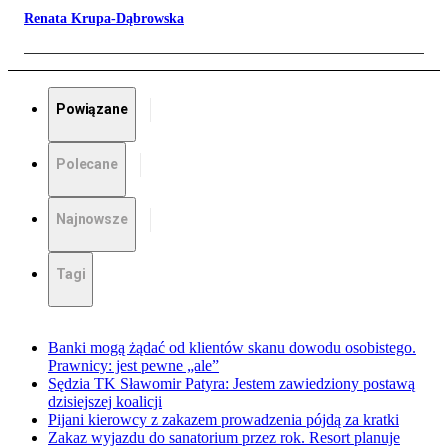
Renata Krupa-Dąbrowska
Powiązane
Polecane
Najnowsze
Tagi
Banki mogą żądać od klientów skanu dowodu osobistego.
Prawnicy: jest pewne „ale”
Sędzia TK Sławomir Patyra: Jestem zawiedziony postawą
dzisiejszej koalicji
Pijani kierowcy z zakazem prowadzenia pójdą za kratki
Zakaz wyjazdu do sanatorium przez rok. Resort planuje