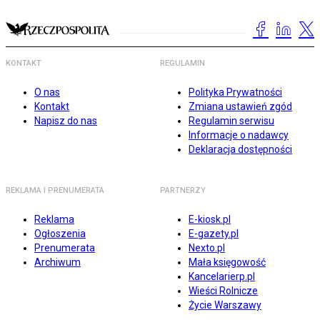
KONTAKT
REGULAMIN
O nas
Polityka Prywatności
Kontakt
Zmiana ustawień zgód
Napisz do nas
Regulamin serwisu
Informacje o nadawcy
Deklaracja dostępności
REKLAMA I PRENUMERATA
PARTNERZY
Reklama
E-kiosk.pl
Ogłoszenia
E-gazety.pl
Prenumerata
Nexto.pl
Archiwum
Mała księgowość
Kancelarierp.pl
Wieści Rolnicze
Życie Warszawy