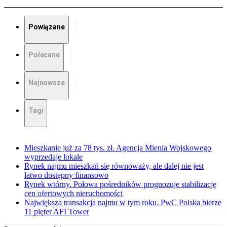
Powiązane
Polecane
Najnowsze
Tagi
Mieszkanie już za 78 tys. zł. Agencja Mienia Wojskowego
wyprzedaje lokale
Rynek najmu mieszkań się równoważy, ale dalej nie jest
łatwo dostępny finansowo
Rynek wtórny. Połowa pośredników prognozuje stabilizację
cen ofertowych nieruchomości
Największa transakcja najmu w tym roku. PwC Polska bierze
11 pięter AFI Tower