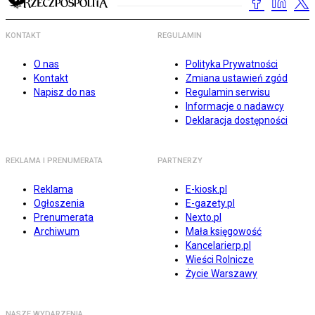
KONTAKT
REGULAMIN
O nas
Polityka Prywatności
Kontakt
Zmiana ustawień zgód
Napisz do nas
Regulamin serwisu
Informacje o nadawcy
Deklaracja dostępności
REKLAMA I PRENUMERATA
PARTNERZY
Reklama
E-kiosk.pl
Ogłoszenia
E-gazety.pl
Prenumerata
Nexto.pl
Archiwum
Mała księgowość
Kancelarierp.pl
Wieści Rolnicze
Życie Warszawy
NASZE WYDARZENIA