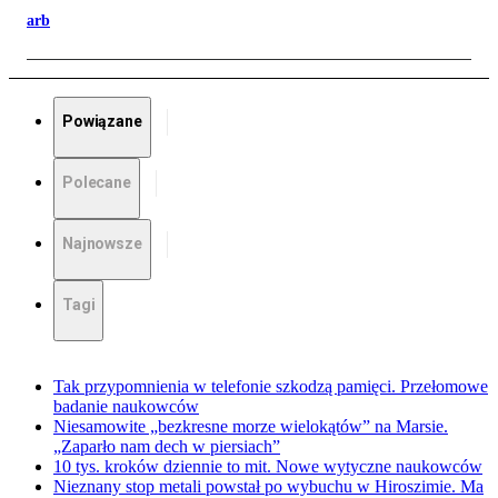
arb
Powiązane
Polecane
Najnowsze
Tagi
Tak przypomnienia w telefonie szkodzą pamięci. Przełomowe
badanie naukowców
Niesamowite „bezkresne morze wielokątów” na Marsie.
„Zaparło nam dech w piersiach”
10 tys. kroków dziennie to mit. Nowe wytyczne naukowców
Nieznany stop metali powstał po wybuchu w Hiroszimie. Ma