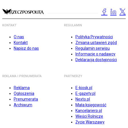
KONTAKT
REGULAMIN
O nas
Polityka Prywatności
Kontakt
Zmiana ustawień zgód
Napisz do nas
Regulamin serwisu
Informacje o nadawcy
Deklaracja dostępności
REKLAMA I PRENUMERATA
PARTNERZY
Reklama
E-kiosk.pl
Ogłoszenia
E-gazety.pl
Prenumerata
Nexto.pl
Archiwum
Mała księgowość
Kancelarierp.pl
Wieści Rolnicze
Życie Warszawy