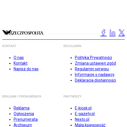
KONTAKT
REGULAMIN
O nas
Polityka Prywatności
Kontakt
Zmiana ustawień zgód
Napisz do nas
Regulamin serwisu
Informacje o nadawcy
Deklaracja dostępności
REKLAMA I PRENUMERATA
PARTNERZY
Reklama
E-kiosk.pl
Ogłoszenia
E-gazety.pl
Prenumerata
Nexto.pl
Archiwum
Mała księgowość