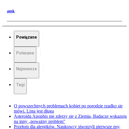
amk
Powiązane
Polecane
Najnowsze
Tagi
O powszechnych problemach kobiet po porodzie rzadko się
mówi. Lista jest długa
Asteroida Apophis nie zderzy się z Ziemią. Badacze wskazują
na inny „poważny problem"
Przełom dla alergików. Naukowcy stworzyli pierwsze psy,