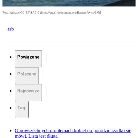
Foto: Ankara [CC BY-SA 3.0 (https://creativecommons.org/licenses/by-sa/3.0)]
arb
Powiązane
Polecane
Najnowsze
Tagi
O powszechnych problemach kobiet po porodzie rzadko się
mówi. Lista jest długa