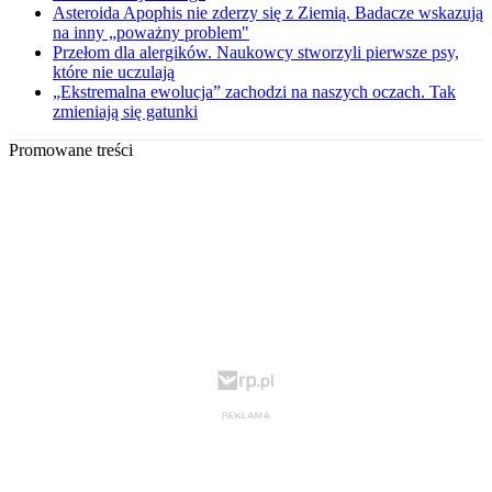
Asteroida Apophis nie zderzy się z Ziemią. Badacze wskazują
na inny „poważny problem"
Przełom dla alergików. Naukowcy stworzyli pierwsze psy,
które nie uczulają
„Ekstremalna ewolucja” zachodzi na naszych oczach. Tak
zmieniają się gatunki
Promowane treści