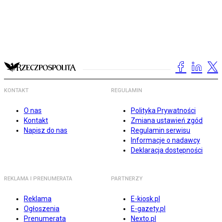
KONTAKT
REGULAMIN
O nas
Polityka Prywatności
Kontakt
Zmiana ustawień zgód
Napisz do nas
Regulamin serwisu
Informacje o nadawcy
Deklaracja dostępności
REKLAMA I PRENUMERATA
PARTNERZY
Reklama
E-kiosk.pl
Ogłoszenia
E-gazety.pl
Prenumerata
Nexto.pl