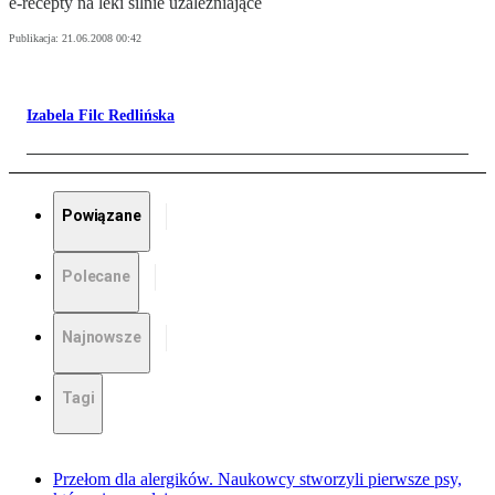
e-recepty na leki silnie uzależniające
Publikacja:
21.06.2008 00:42
Izabela Filc Redlińska
Powiązane
Polecane
Najnowsze
Tagi
Przełom dla alergików. Naukowcy stworzyli pierwsze psy,