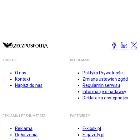
KONTAKT
REGULAMIN
O nas
Polityka Prywatności
Kontakt
Zmiana ustawień zgód
Napisz do nas
Regulamin serwisu
Informacje o nadawcy
Deklaracja dostępności
REKLAMA I PRENUMERATA
PARTNERZY
Reklama
E-kiosk.pl
Ogłoszenia
E-gazety.pl