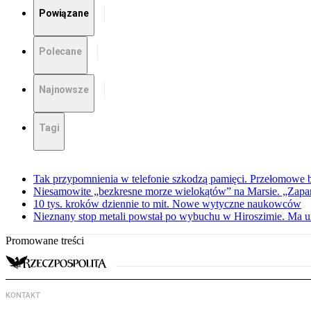
Powiązane
Polecane
Najnowsze
Tagi
Tak przypomnienia w telefonie szkodzą pamięci. Przełomowe
Niesamowite „bezkresne morze wielokątów” na Marsie. „Zapar
10 tys. kroków dziennie to mit. Nowe wytyczne naukowców
Nieznany stop metali powstał po wybuchu w Hiroszimie. Ma u
Promowane treści
KONTAKT