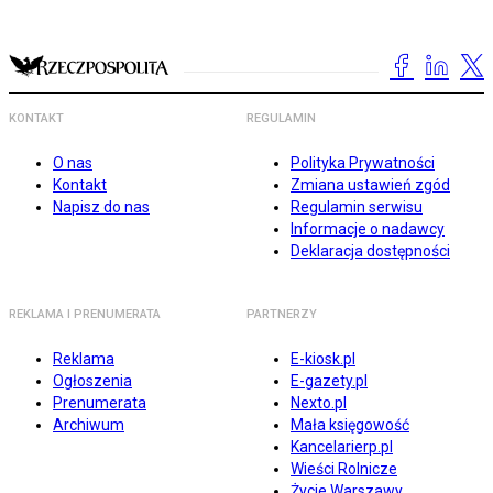
KONTAKT
REGULAMIN
O nas
Polityka Prywatności
Kontakt
Zmiana ustawień zgód
Napisz do nas
Regulamin serwisu
Informacje o nadawcy
Deklaracja dostępności
REKLAMA I PRENUMERATA
PARTNERZY
Reklama
E-kiosk.pl
Ogłoszenia
E-gazety.pl
Prenumerata
Nexto.pl
Archiwum
Mała księgowość
Kancelarierp.pl
Wieści Rolnicze
Życie Warszawy