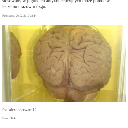
stosowany w pigułkach antykoncepcyjnych może pomóc w
leczeniu urazów mózgu.
Publikacja:
20.02.2010 12:14
fot. alexanderward12
Foto: Flickr