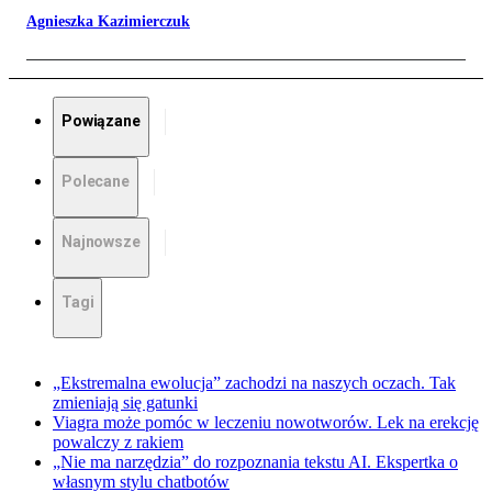
Agnieszka Kazimierczuk
Powiązane
Polecane
Najnowsze
Tagi
„Ekstremalna ewolucja” zachodzi na naszych oczach. Tak
zmieniają się gatunki
Viagra może pomóc w leczeniu nowotworów. Lek na erekcję
powalczy z rakiem
„Nie ma narzędzia” do rozpoznania tekstu AI. Ekspertka o
własnym stylu chatbotów