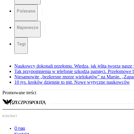
Polecane
Najnowsze
Tagi
Naukowcy dokonali przełomu. Wiedzą, jak jelita tworzą nasz
Tak przypomnienia w telefonie szkodzą pamięci. Przełomowe
Niesamowite „bezkresne morze wielokątów” na Marsie. „Zapar
10 tys. kroków dziennie to mit. Nowe wytyczne naukowców
Promowane treści
KONTAKT
O nas