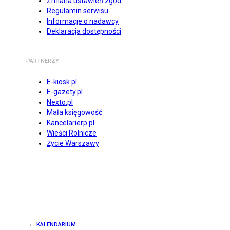
Zmiana ustawień zgód
Regulamin serwisu
Informacje o nadawcy
Deklaracja dostępności
PARTNERZY
E-kiosk.pl
E-gazety.pl
Nexto.pl
Mała księgowość
Kancelarierp.pl
Wieści Rolnicze
Życie Warszawy
KALENDARIUM