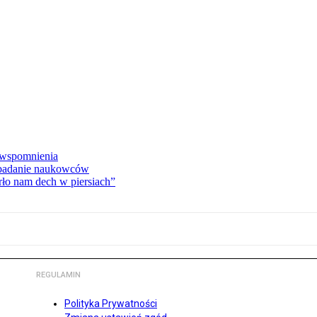
e wspomnienia
 badanie naukowców
ło nam dech w piersiach”
REGULAMIN
Polityka Prywatności