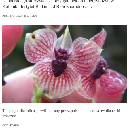
"diabelskiego storczyka" - nowy gatunek orchidei, założyli w
Kolumbii Instytut Badań nad Bioróżnorodnością.
Publikacja:
10.08.2017 19:30
Telipogon diabolicus, czyli opisany przez polskich naukowców diabelski
storczyk
Foto: Youtube