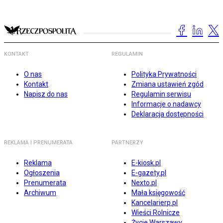
KONTAKT
REGULAMIN
O nas
Polityka Prywatności
Kontakt
Zmiana ustawień zgód
Napisz do nas
Regulamin serwisu
Informacje o nadawcy
Deklaracja dostępności
REKLAMA I PRENUMERATA
PARTNERZY
Reklama
E-kiosk.pl
Ogłoszenia
E-gazety.pl
Prenumerata
Nexto.pl
Archiwum
Mała księgowość
Kancelarierp.pl
Wieści Rolnicze
Życie Warszawy