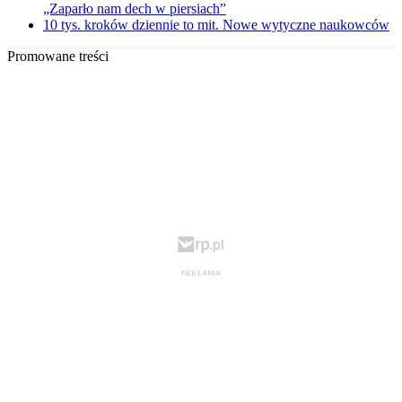
„Zaparło nam dech w piersiach”
10 tys. kroków dziennie to mit. Nowe wytyczne naukowców
Promowane treści