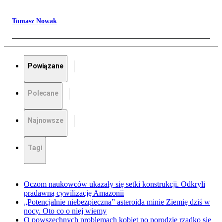
Tomasz Nowak
Powiązane
Polecane
Najnowsze
Tagi
Oczom naukowców ukazały się setki konstrukcji. Odkryli
pradawną cywilizację Amazonii
„Potencjalnie niebezpieczna” asteroida minie Ziemię dziś w
nocy. Oto co o niej wiemy
O powszechnych problemach kobiet po porodzie rzadko się