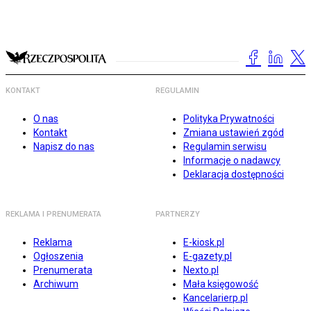
KONTAKT
REGULAMIN
O nas
Polityka Prywatności
Kontakt
Zmiana ustawień zgód
Napisz do nas
Regulamin serwisu
Informacje o nadawcy
Deklaracja dostępności
REKLAMA I PRENUMERATA
PARTNERZY
Reklama
E-kiosk.pl
Ogłoszenia
E-gazety.pl
Prenumerata
Nexto.pl
Archiwum
Mała księgowość
Kancelarierp.pl