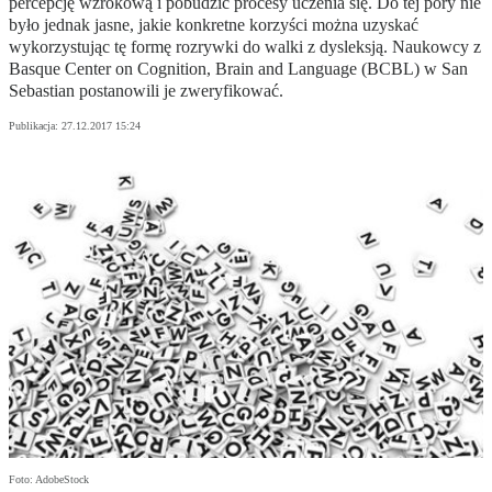
percepcję wzrokową i pobudzić procesy uczenia się. Do tej pory nie
było jednak jasne, jakie konkretne korzyści można uzyskać
wykorzystując tę formę rozrywki do walki z dysleksją. Naukowcy z
Basque Center on Cognition, Brain and Language (BCBL) w San
Sebastian postanowili je zweryfikować.
Publikacja:
27.12.2017 15:24
Foto: AdobeStock