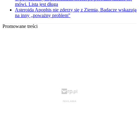
mówi. Lista jest długa
Asteroida Apophis nie zderzy się z Ziemią. Badacze wskazują
na inny „poważny problem"
Promowane treści