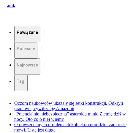
amk
Powiązane
Polecane
Najnowsze
Tagi
Oczom naukowców ukazały się setki konstrukcji. Odkryli
pradawną cywilizację Amazonii
„Potencjalnie niebezpieczna” asteroida minie Ziemię dziś w
nocy. Oto co o niej wiemy
O powszechnych problemach kobiet po porodzie rzadko się
mówi. Lista jest długa