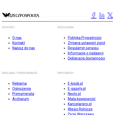
KONTAKT
REGULAMIN
O nas
Polityka Prywatności
Kontakt
Zmiana ustawień zgód
Napisz do nas
Regulamin serwisu
Informacje o nadawcy
Deklaracja dostępności
REKLAMA I PRENUMERATA
PARTNERZY
Reklama
E-kiosk.pl
Ogłoszenia
E-gazety.pl
Prenumerata
Nexto.pl
Archiwum
Mała księgowość
Kancelarierp.pl
Wieści Rolnicze
Życie Warszawy