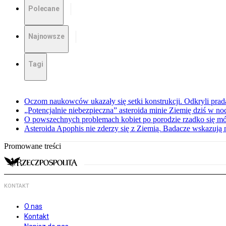
Polecane
Najnowsze
Tagi
Oczom naukowców ukazały się setki konstrukcji. Odkryli pra
„Potencjalnie niebezpieczna” asteroida minie Ziemię dziś w no
O powszechnych problemach kobiet po porodzie rzadko się mów
Asteroida Apophis nie zderzy się z Ziemią. Badacze wskazują
Promowane treści
KONTAKT
O nas
Kontakt