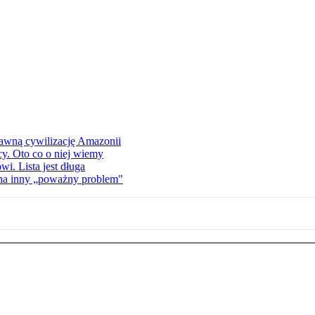
dawną cywilizację Amazonii
cy. Oto co o niej wiemy
i. Lista jest długa
 na inny „poważny problem"