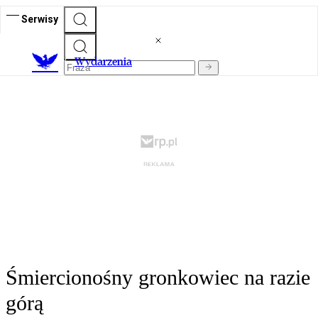
Serwisy
Wydarzenia
Śmiercionośny gronkowiec na razie
górą