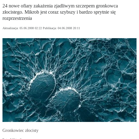
24 nowe ofiary zakażenia zjadliwym szczepem gronkowca
złocistego. Mikrob jest coraz szybszy i bardzo sprytnie się
rozprzestrzenia
Aktualizacja:
05.06.2008 02:22
Publikacja:
04.06.2008 20:11
Gronkowiec złocisty