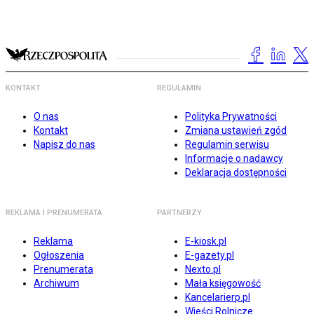
KONTAKT
REGULAMIN
O nas
Polityka Prywatności
Kontakt
Zmiana ustawień zgód
Napisz do nas
Regulamin serwisu
Informacje o nadawcy
Deklaracja dostępności
REKLAMA I PRENUMERATA
PARTNERZY
Reklama
E-kiosk.pl
Ogłoszenia
E-gazety.pl
Prenumerata
Nexto.pl
Archiwum
Mała księgowość
Kancelarierp.pl
Wieści Rolnicze