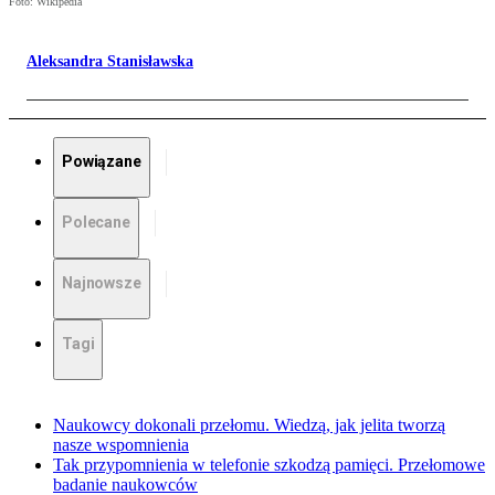
Foto: Wikipedia
Aleksandra Stanisławska
Powiązane
Polecane
Najnowsze
Tagi
Naukowcy dokonali przełomu. Wiedzą, jak jelita tworzą
nasze wspomnienia
Tak przypomnienia w telefonie szkodzą pamięci. Przełomowe
badanie naukowców