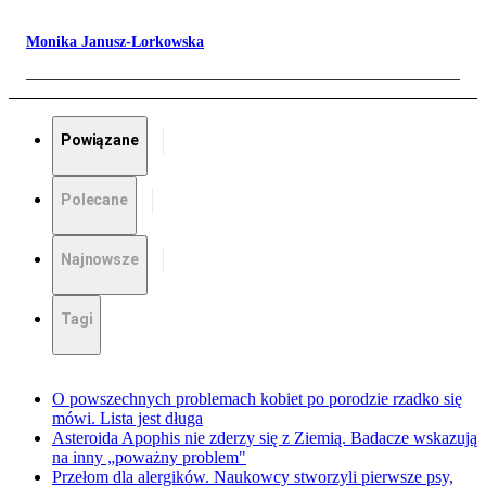
Monika Janusz-Lorkowska
Powiązane
Polecane
Najnowsze
Tagi
O powszechnych problemach kobiet po porodzie rzadko się
mówi. Lista jest długa
Asteroida Apophis nie zderzy się z Ziemią. Badacze wskazują
na inny „poważny problem"
Przełom dla alergików. Naukowcy stworzyli pierwsze psy,