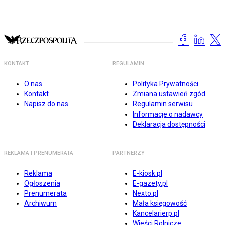
KONTAKT
REGULAMIN
O nas
Polityka Prywatności
Kontakt
Zmiana ustawień zgód
Napisz do nas
Regulamin serwisu
Informacje o nadawcy
Deklaracja dostępności
REKLAMA I PRENUMERATA
PARTNERZY
Reklama
E-kiosk.pl
Ogłoszenia
E-gazety.pl
Prenumerata
Nexto.pl
Archiwum
Mała księgowość
Kancelarierp.pl
Wieści Rolnicze