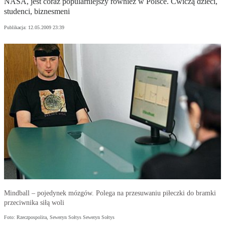
NASA, jest coraz popularniejszy również w Polsce. Ćwiczą dzieci,
studenci, biznesmeni
Publikacja:
12.05.2009 23:39
Mindball – pojedynek mózgów. Polega na przesuwaniu piłeczki do bramki
przeciwnika siłą woli
Foto: Rzeczpospolita, Seweryn Sołtys Seweryn Sołtys