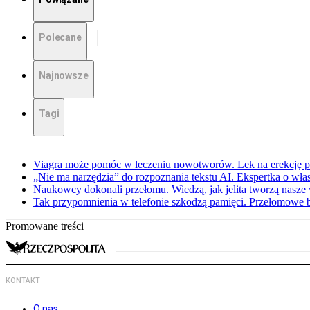
Polecane
Najnowsze
Tagi
Viagra może pomóc w leczeniu nowotworów. Lek na erekcję p
„Nie ma narzędzia” do rozpoznania tekstu AI. Ekspertka o wł
Naukowcy dokonali przełomu. Wiedzą, jak jelita tworzą nasz
Tak przypomnienia w telefonie szkodzą pamięci. Przełomowe
Promowane treści
KONTAKT
O nas