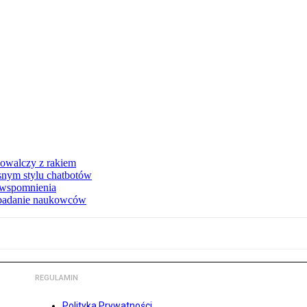
owalczy z rakiem
asnym stylu chatbotów
e wspomnienia
 badanie naukowców
REGULAMIN
Polityka Prywatności