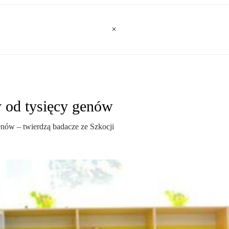
y od tysięcy genów
enów – twierdzą badacze ze Szkocji