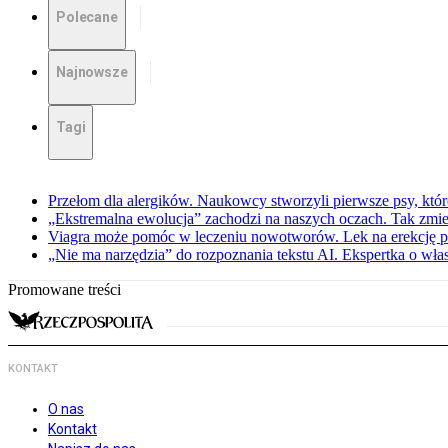
Polecane
Najnowsze
Tagi
Przełom dla alergików. Naukowcy stworzyli pierwsze psy, które
„Ekstremalna ewolucja” zachodzi na naszych oczach. Tak zmien
Viagra może pomóc w leczeniu nowotworów. Lek na erekcję p
„Nie ma narzędzia” do rozpoznania tekstu AI. Ekspertka o wł
Promowane treści
KONTAKT
O nas
Kontakt