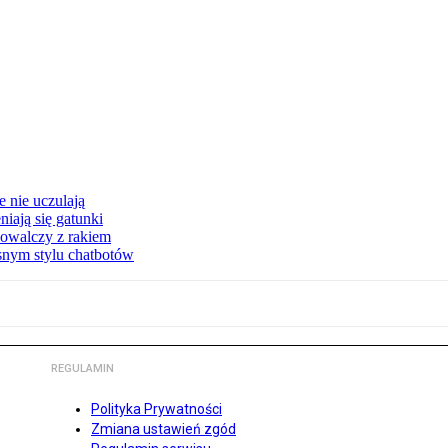
 nie uczulają
iają się gatunki
owalczy z rakiem
asnym stylu chatbotów
REGULAMIN
Polityka Prywatności
Zmiana ustawień zgód