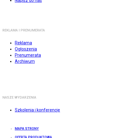
Napisz do nas
REKLAMA I PRENUMERATA
Reklama
Ogłoszenia
Prenumerata
Archiwum
NASZE WYDARZENIA
Szkolenia i konferencje
MAPA STRONY
OFERTA PRODUKTOWA