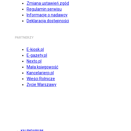
Zmiana ustawień zgód
Regulamin serwisu
Informacje o nadawcy
Deklaracja dostępności
PARTNERZY
E-kiosk.pl
E-gazety.pl
Nexto.pl
Mała księgowość
Kancelarierp.pl
Wieści Rolnicze
Życie Warszawy
KALENDARIUM