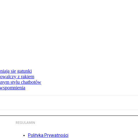
iają się gatunki
owalczy z rakiem
asnym stylu chatbotów
e wspomnienia
REGULAMIN
Polityka Prywatności