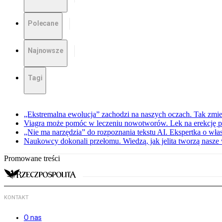
Polecane
Najnowsze
Tagi
„Ekstremalna ewolucja” zachodzi na naszych oczach. Tak zmien
Viagra może pomóc w leczeniu nowotworów. Lek na erekcję p
„Nie ma narzędzia” do rozpoznania tekstu AI. Ekspertka o wł
Naukowcy dokonali przełomu. Wiedzą, jak jelita tworzą nasz
Promowane treści
KONTAKT
O nas