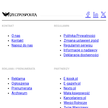
KONTAKT
REGULAMIN
O nas
Polityka Prywatności
Kontakt
Zmiana ustawień zgód
Napisz do nas
Regulamin serwisu
Informacje o nadawcy
Deklaracja dostępności
REKLAMA I PRENUMERATA
PARTNERZY
Reklama
E-kiosk.pl
Ogłoszenia
E-gazety.pl
Prenumerata
Nexto.pl
Archiwum
Mała księgowość
Kancelarierp.pl
Wieści Rolnicze
Życie Warszawy