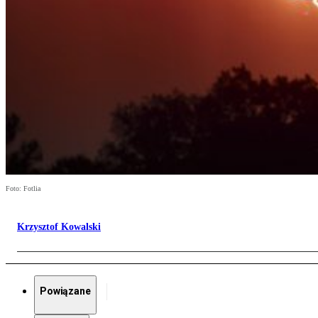
Foto: Fotlia
Krzysztof Kowalski
Powiązane