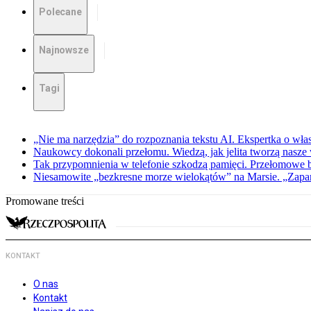
Polecane
Najnowsze
Tagi
„Nie ma narzędzia” do rozpoznania tekstu AI. Ekspertka o wł
Naukowcy dokonali przełomu. Wiedzą, jak jelita tworzą nasz
Tak przypomnienia w telefonie szkodzą pamięci. Przełomowe
Niesamowite „bezkresne morze wielokątów” na Marsie. „Zapar
Promowane treści
KONTAKT
O nas
Kontakt