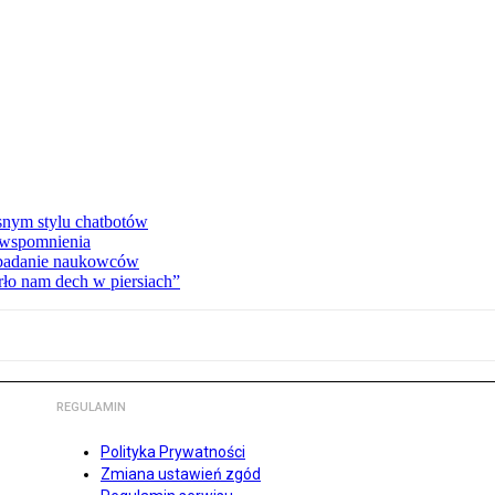
asnym stylu chatbotów
e wspomnienia
 badanie naukowców
ło nam dech w piersiach”
REGULAMIN
Polityka Prywatności
Zmiana ustawień zgód