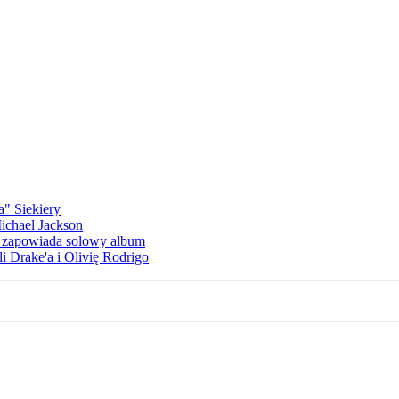
a" Siekiery
Michael Jackson
h zapowiada solowy album
li Drake'a i Olivię Rodrigo