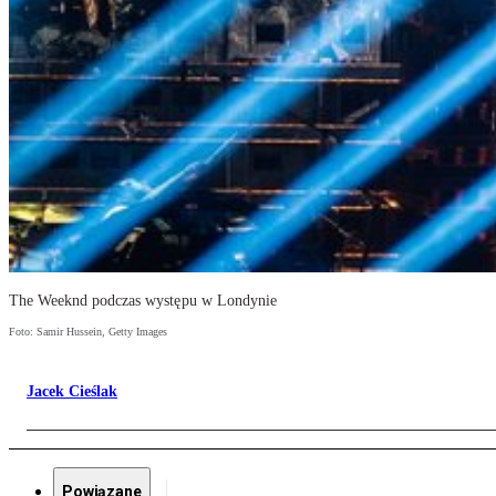
The Weeknd podczas występu w Londynie
Foto: Samir Hussein, Getty Images
Jacek Cieślak
Powiązane