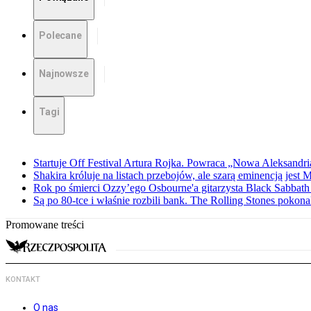
Polecane
Najnowsze
Tagi
Startuje Off Festival Artura Rojka. Powraca „Nowa Aleksandri
Shakira króluje na listach przebojów, ale szarą eminencją jest 
Rok po śmierci Ozzy’ego Osbourne'a gitarzysta Black Sabbat
Są po 80-tce i właśnie rozbili bank. The Rolling Stones pokona
Promowane treści
KONTAKT
O nas