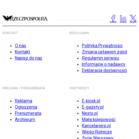
KONTAKT
REGULAMIN
O nas
Polityka Prywatności
Kontakt
Zmiana ustawień zgód
Napisz do nas
Regulamin serwisu
Informacje o nadawcy
Deklaracja dostępności
REKLAMA I PRENUMERATA
PARTNERZY
Reklama
E-kiosk.pl
Ogłoszenia
E-gazety.pl
Prenumerata
Nexto.pl
Archiwum
Mała księgowość
Kancelarierp.pl
Wieści Rolnicze
Życie Warszawy