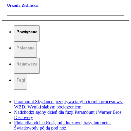
Urszula Zielińska
Powiązane
Polecane
Najnowsze
Tagi
Paramount Skydance przegrywa targi o termin procesu ws.
WBD. Wyniki słabym pocieszeniem
Nadchodzi sądny dzień dla fuzji Paramount i Warner Bros.
Discovery
Finlandia odcina Rosję od kluczowej trasy internetu.
Światłowody pójdą pod nóż