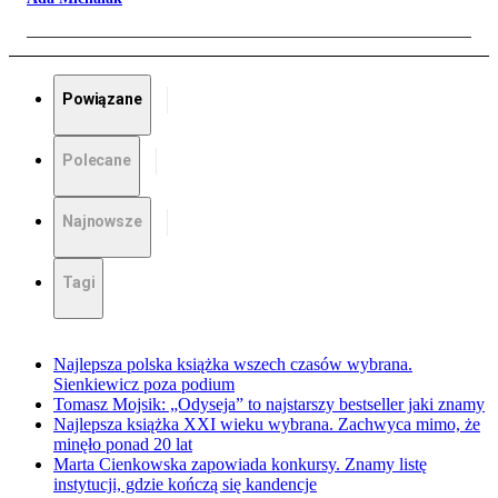
Powiązane
Polecane
Najnowsze
Tagi
Najlepsza polska książka wszech czasów wybrana.
Sienkiewicz poza podium
Tomasz Mojsik: „Odyseja” to najstarszy bestseller jaki znamy
Najlepsza książka XXI wieku wybrana. Zachwyca mimo, że
minęło ponad 20 lat
Marta Cienkowska zapowiada konkursy. Znamy listę
instytucji, gdzie kończą się kandencje