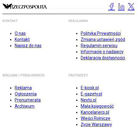
KONTAKT
REGULAMIN
O nas
Polityka Prywatności
Kontakt
Zmiana ustawień zgód
Napisz do nas
Regulamin serwisu
Informacje o nadawcy
Deklaracja dostępności
REKLAMA I PRENUMERATA
PARTNERZY
Reklama
E-kiosk.pl
Ogłoszenia
E-gazety.pl
Prenumerata
Nexto.pl
Archiwum
Mała księgowość
Kancelarierp.pl
Wieści Rolnicze
Życie Warszawy