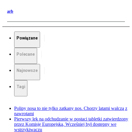
arb
Powiązane
Polecane
Najnowsze
Tagi
Polipy nosa to nie tylko zatkany nos. Chorzy latami walczą z
nawrotami
Pierwszy lek na odchudzanie w postaci tabletki zatwierdzony
przez Komisję Europejską. Wcześniej był dostępny we
wstrzykiwaczu