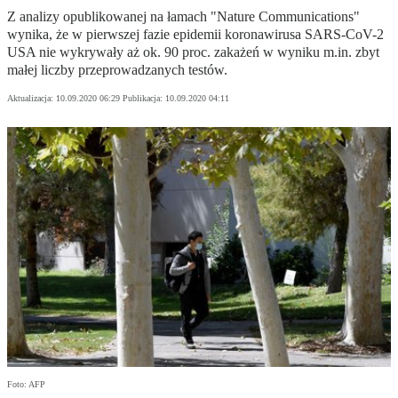
Z analizy opublikowanej na łamach "Nature Communications"
wynika, że w pierwszej fazie epidemii koronawirusa SARS-CoV-2
USA nie wykrywały aż ok. 90 proc. zakażeń w wyniku m.in. zbyt
małej liczby przeprowadzanych testów.
Aktualizacja:
10.09.2020 06:29
Publikacja:
10.09.2020 04:11
Foto: AFP