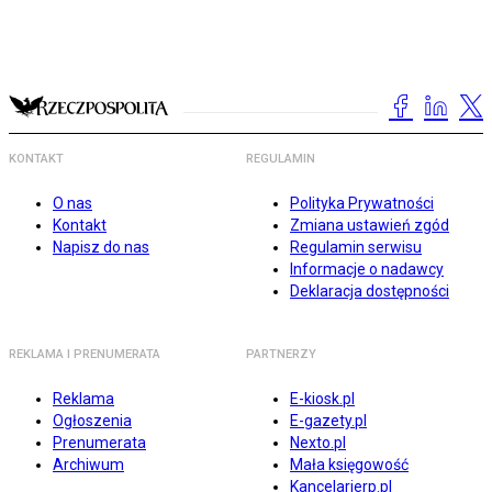
KONTAKT
REGULAMIN
O nas
Polityka Prywatności
Kontakt
Zmiana ustawień zgód
Napisz do nas
Regulamin serwisu
Informacje o nadawcy
Deklaracja dostępności
REKLAMA I PRENUMERATA
PARTNERZY
Reklama
E-kiosk.pl
Ogłoszenia
E-gazety.pl
Prenumerata
Nexto.pl
Archiwum
Mała księgowość
Kancelarierp.pl