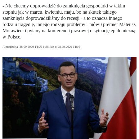
- Nie chcemy doprowadzić do zamknięcia gospodarki w takim
stopniu jak w marcu, kwietniu, maju, bo na skutek takiego
zamknięcia doprowadziliśmy do recesji - a to oznacza innego
rodzaju tragedię, innego rodzaju problemy - mówił premier Mateusz
Morawiecki pytany na konferencji prasowej o sytuację epidemiczną
w Polsce.
Aktualizacja:
28.09.2020 14:26
Publikacja:
28.09.2020 14:16