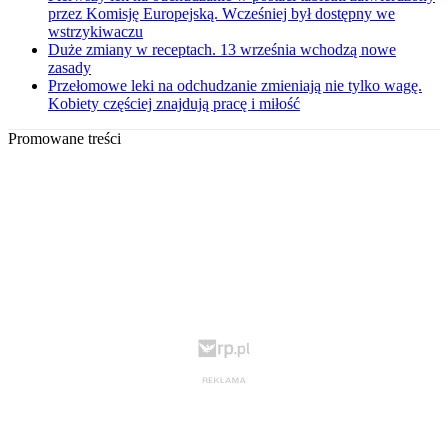
przez Komisję Europejską. Wcześniej był dostępny we
wstrzykiwaczu
Duże zmiany w receptach. 13 września wchodzą nowe
zasady
Przełomowe leki na odchudzanie zmieniają nie tylko wagę.
Kobiety częściej znajdują pracę i miłość
Promowane treści