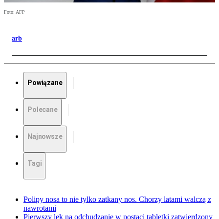
Foto: AFP
arb
Powiązane
Polecane
Najnowsze
Tagi
Polipy nosa to nie tylko zatkany nos. Chorzy latami walczą z
nawrotami
Pierwszy lek na odchudzanie w postaci tabletki zatwierdzony