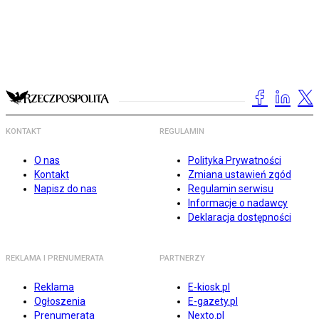
KONTAKT
REGULAMIN
O nas
Polityka Prywatności
Kontakt
Zmiana ustawień zgód
Napisz do nas
Regulamin serwisu
Informacje o nadawcy
Deklaracja dostępności
REKLAMA I PRENUMERATA
PARTNERZY
Reklama
E-kiosk.pl
Ogłoszenia
E-gazety.pl
Prenumerata
Nexto.pl