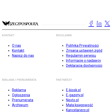
KONTAKT
REGULAMIN
O nas
Polityka Prywatności
Kontakt
Zmiana ustawień zgód
Napisz do nas
Regulamin serwisu
Informacje o nadawcy
Deklaracja dostępności
REKLAMA I PRENUMERATA
PARTNERZY
Reklama
E-kiosk.pl
Ogłoszenia
E-gazety.pl
Prenumerata
Nexto.pl
Archiwum
Mała księgowość
Kancelarierp.pl