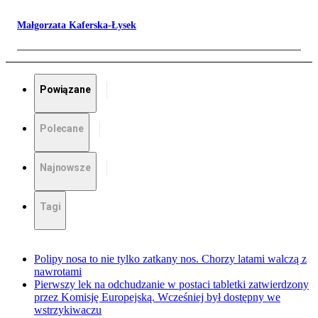
Małgorzata Kaferska-Łysek
Powiązane
Polecane
Najnowsze
Tagi
Polipy nosa to nie tylko zatkany nos. Chorzy latami walczą z
nawrotami
Pierwszy lek na odchudzanie w postaci tabletki zatwierdzony
przez Komisję Europejską. Wcześniej był dostępny we
wstrzykiwaczu