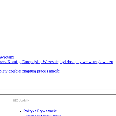
nawrotami
 przez Komisję Europejską. Wcześniej był dostępny we wstrzykiwaczu
ety częściej znajdują pracę i miłość
REGULAMIN
Polityka Prywatności