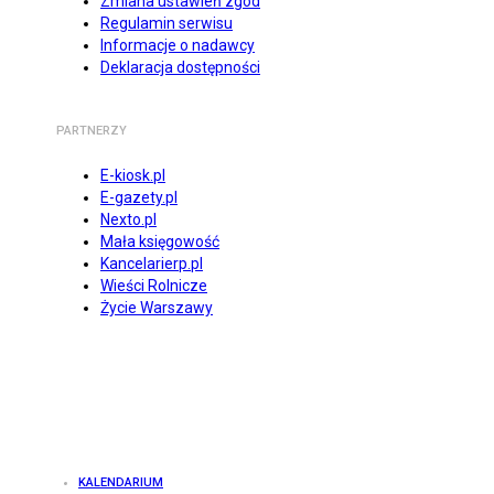
Zmiana ustawień zgód
Regulamin serwisu
Informacje o nadawcy
Deklaracja dostępności
PARTNERZY
E-kiosk.pl
E-gazety.pl
Nexto.pl
Mała księgowość
Kancelarierp.pl
Wieści Rolnicze
Życie Warszawy
KALENDARIUM