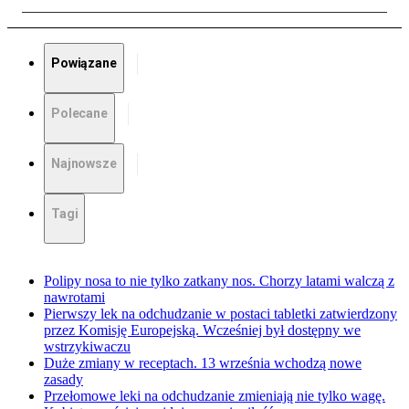
Powiązane
Polecane
Najnowsze
Tagi
Polipy nosa to nie tylko zatkany nos. Chorzy latami walczą z
nawrotami
Pierwszy lek na odchudzanie w postaci tabletki zatwierdzony
przez Komisję Europejską. Wcześniej był dostępny we
wstrzykiwaczu
Duże zmiany w receptach. 13 września wchodzą nowe
zasady
Przełomowe leki na odchudzanie zmieniają nie tylko wagę.