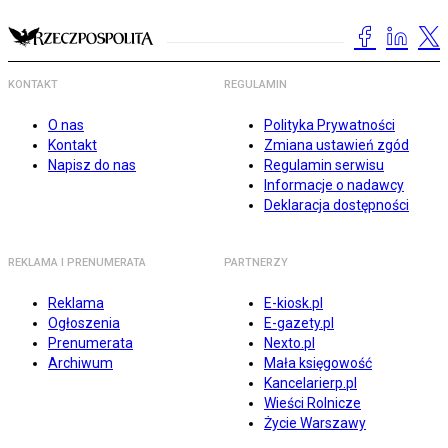
KONTAKT
REGULAMIN
O nas
Polityka Prywatności
Kontakt
Zmiana ustawień zgód
Napisz do nas
Regulamin serwisu
Informacje o nadawcy
Deklaracja dostępności
REKLAMA I PRENUMERATA
PARTNERZY
Reklama
E-kiosk.pl
Ogłoszenia
E-gazety.pl
Prenumerata
Nexto.pl
Archiwum
Mała księgowość
Kancelarierp.pl
Wieści Rolnicze
Życie Warszawy