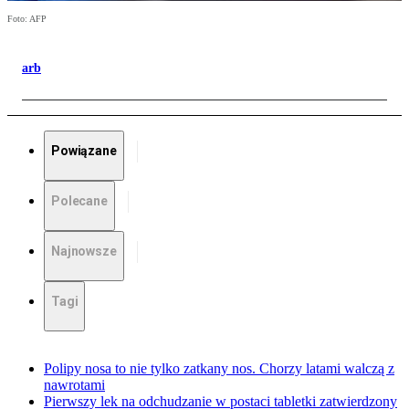
Foto: AFP
arb
Powiązane
Polecane
Najnowsze
Tagi
Polipy nosa to nie tylko zatkany nos. Chorzy latami walczą z
nawrotami
Pierwszy lek na odchudzanie w postaci tabletki zatwierdzony