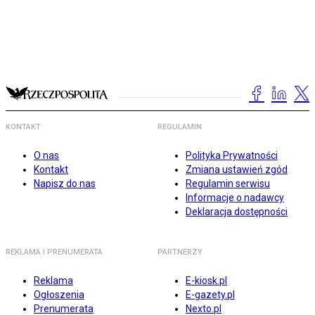
KONTAKT
REGULAMIN
O nas
Polityka Prywatności
Kontakt
Zmiana ustawień zgód
Napisz do nas
Regulamin serwisu
Informacje o nadawcy
Deklaracja dostępności
REKLAMA I PRENUMERATA
PARTNERZY
Reklama
E-kiosk.pl
Ogłoszenia
E-gazety.pl
Prenumerata
Nexto.pl