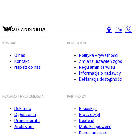
KONTAKT
REGULAMIN
O nas
Polityka Prywatności
Kontakt
Zmiana ustawień zgód
Napisz do nas
Regulamin serwisu
Informacje o nadawcy
Deklaracja dostępności
REKLAMA I PRENUMERATA
PARTNERZY
Reklama
E-kiosk.pl
Ogłoszenia
E-gazety.pl
Prenumerata
Nexto.pl
Archiwum
Mała księgowość
Kancelarierp.pl