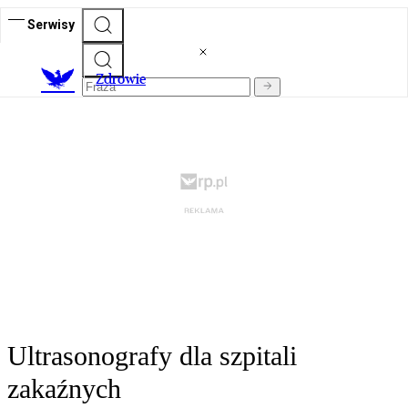
Serwisy
Z
drowie
Ultrasonografy dla szpitali
zakaźnych