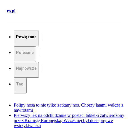
rp.pl
Powiązane
Polecane
Najnowsze
Tagi
Polipy nosa to nie tylko zatkany nos. Chorzy latami walczą z
nawrotami
Pierwszy lek na odchudzanie w postaci tabletki zatwierdzony
przez Komisję Europejską. Wcześniej był dostępny we
wstrzykiwaczu