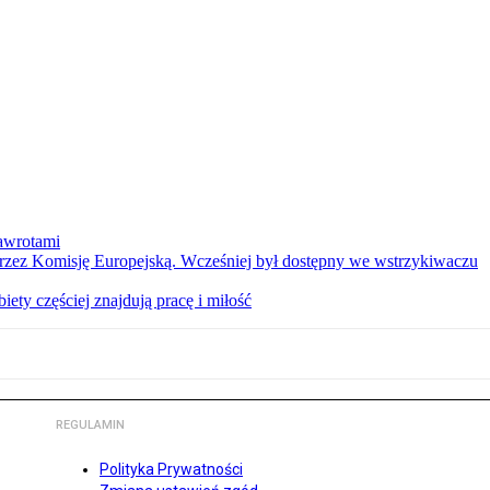
nawrotami
 przez Komisję Europejską. Wcześniej był dostępny we wstrzykiwaczu
ety częściej znajdują pracę i miłość
REGULAMIN
Polityka Prywatności