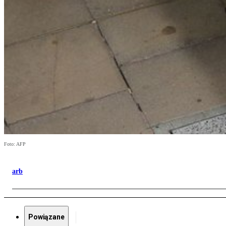
Foto: AFP
arb
Powiązane