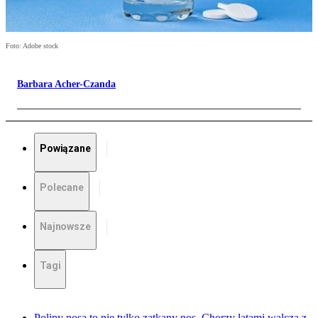
Foto: Adobe stock
Barbara Acher-Czanda
Powiązane
Polecane
Najnowsze
Tagi
Polipy nosa to nie tylko zatkany nos. Chorzy latami walczą z