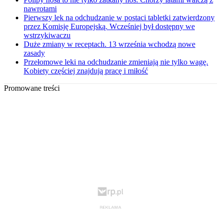
nawrotami
Pierwszy lek na odchudzanie w postaci tabletki zatwierdzony
przez Komisję Europejską. Wcześniej był dostępny we
wstrzykiwaczu
Duże zmiany w receptach. 13 września wchodzą nowe
zasady
Przełomowe leki na odchudzanie zmieniają nie tylko wagę.
Kobiety częściej znajdują pracę i miłość
Promowane treści