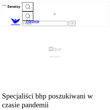
Serwisy
Z
drowie
Specjaliści bhp poszukiwani w
czasie pandemii