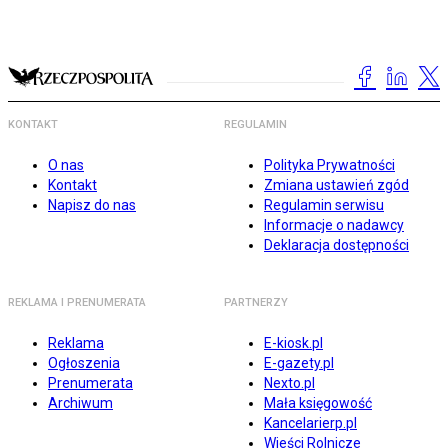
KONTAKT
REGULAMIN
O nas
Polityka Prywatności
Kontakt
Zmiana ustawień zgód
Napisz do nas
Regulamin serwisu
Informacje o nadawcy
Deklaracja dostępności
REKLAMA I PRENUMERATA
PARTNERZY
Reklama
E-kiosk.pl
Ogłoszenia
E-gazety.pl
Prenumerata
Nexto.pl
Archiwum
Mała księgowość
Kancelarierp.pl
Wieści Rolnicze