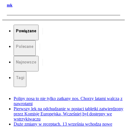
mk
Powiązane
Polecane
Najnowsze
Tagi
Polipy nosa to nie tylko zatkany nos. Chorzy latami walczą z
nawrotami
Pierwszy lek na odchudzanie w postaci tabletki zatwierdzony
przez Komisję Europejską. Wcześniej był dostępny we
wstrzykiwaczu
Duże zmiany w receptach. 13 września wchodzą nowe