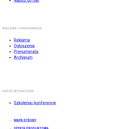
Napisz do nas
REKLAMA I PRENUMERATA
Reklama
Ogłoszenia
Prenumerata
Archiwum
NASZE WYDARZENIA
Szkolenia i konferencje
MAPA STRONY
OFERTA PRODUKTOWA