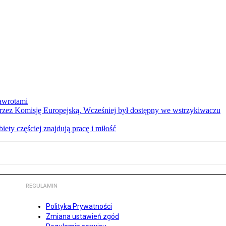
nawrotami
 przez Komisję Europejską. Wcześniej był dostępny we wstrzykiwaczu
ety częściej znajdują pracę i miłość
REGULAMIN
Polityka Prywatności
Zmiana ustawień zgód