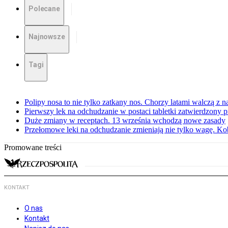
Polecane
Najnowsze
Tagi
Polipy nosa to nie tylko zatkany nos. Chorzy latami walczą z 
Pierwszy lek na odchudzanie w postaci tabletki zatwierdzony
Duże zmiany w receptach. 13 września wchodzą nowe zasady
Przełomowe leki na odchudzanie zmieniają nie tylko wagę. Kobi
Promowane treści
KONTAKT
O nas
Kontakt