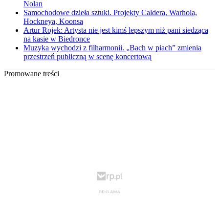
Nolan
Samochodowe dzieła sztuki. Projekty Caldera, Warhola,
Hockneya, Koonsa
Artur Rojek: Artysta nie jest kimś lepszym niż pani siedząca
na kasie w Biedronce
Muzyka wychodzi z filharmonii. „Bach w piach” zmienia
przestrzeń publiczną w scenę koncertową
Promowane treści