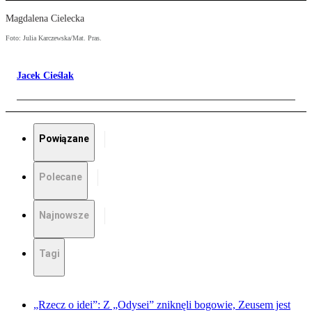
Magdalena Cielecka
Foto: Julia Karczewska/Mat. Pras.
Jacek Cieślak
Powiązane
Polecane
Najnowsze
Tagi
„Rzecz o idei”: Z „Odysei” zniknęli bogowie, Zeusem jest